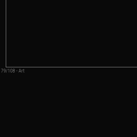
79/108 - Art
Ajouter un commenta
Email
Nom