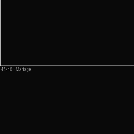
45/48 - Mariage
Ajouter un commenta
Email
Nom