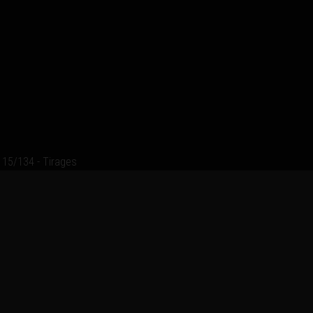
15/134 - Tirages
Ajouter un commenta
Email
Nom